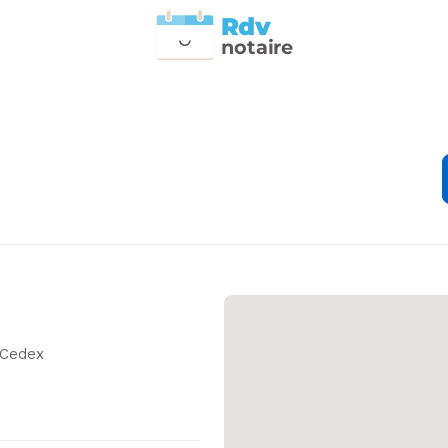
Rdv
n
otai
r
e
 Cedex