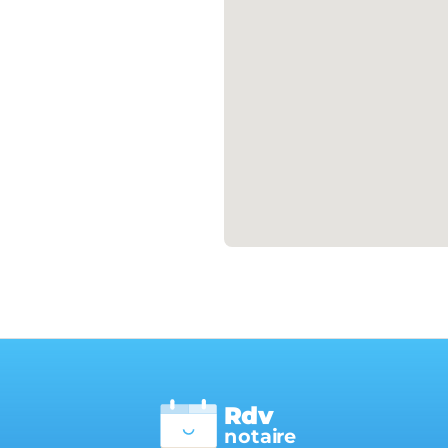
Rdv
n
otai
r
e