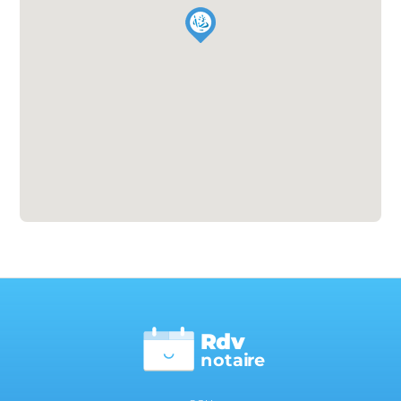
Rdv
n
otai
r
e