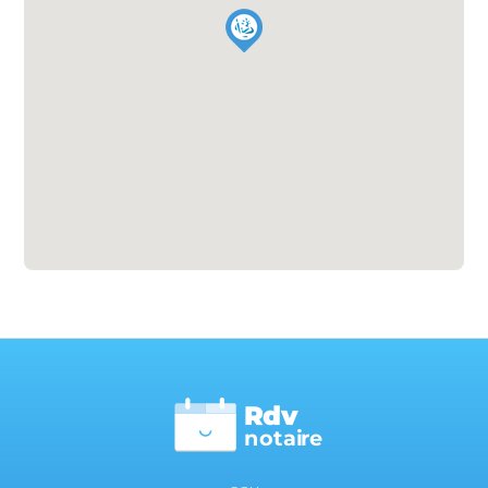
Rdv
n
otai
r
e