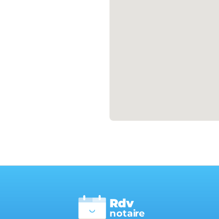
Rdv
n
otai
r
e