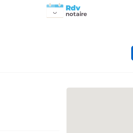
Rdv
n
otai
r
e