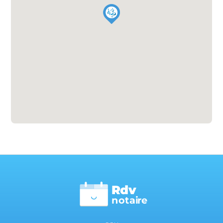
Rdv
n
otai
r
e