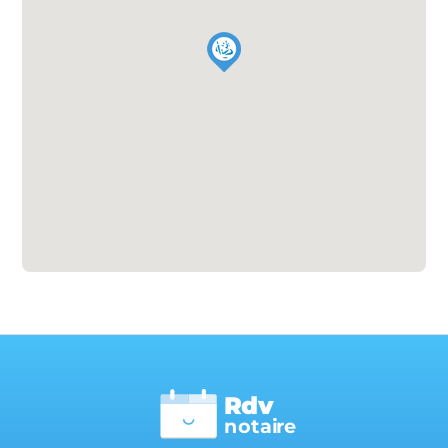
Rdv
n
otai
r
e