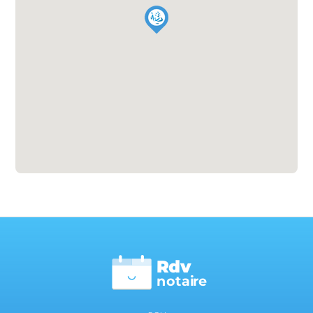
Rdv
n
otai
r
e