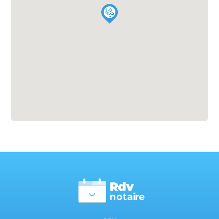
Rdv
n
otai
r
e