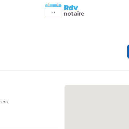
Rdv
n
otai
r
e
hion