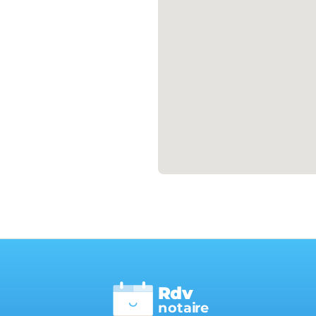
Rdv
n
otai
r
e