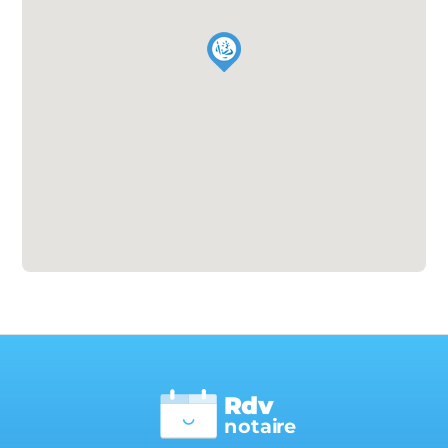
Rdv
n
otai
r
e