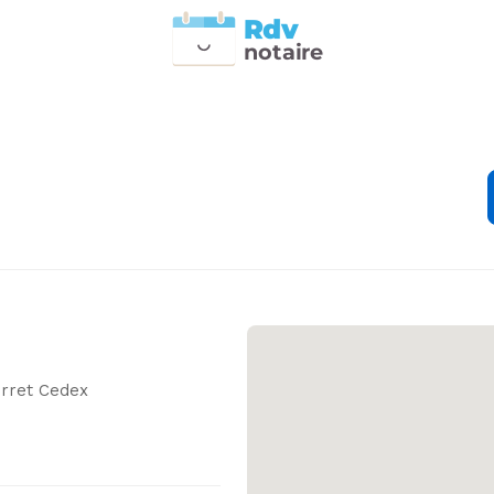
Rdv
n
otai
r
e
erret Cedex