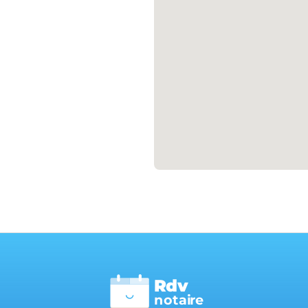
Rdv
n
otai
r
e