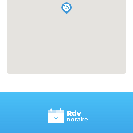
Rdv
n
otai
r
e