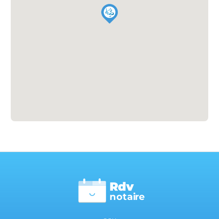
Rdv
n
otai
r
e