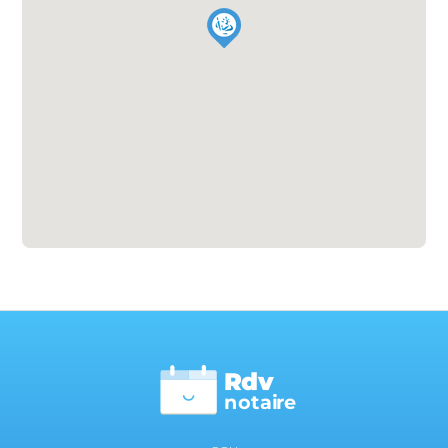
Rdv
n
otai
r
e