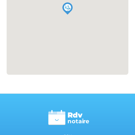
Rdv
n
otai
r
e