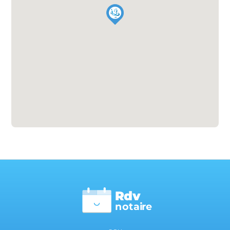
Rdv
n
otai
r
e