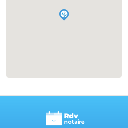
Rdv
n
otai
r
e