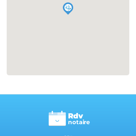
Rdv
n
otai
r
e