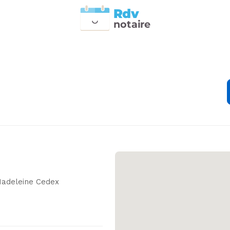
Rdv
n
otai
r
e
adeleine Cedex