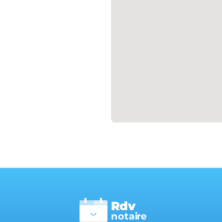
Rdv
n
otai
r
e