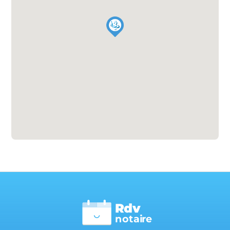
Rdv
n
otai
r
e