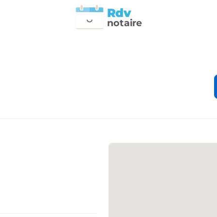
Rdv
n
otai
r
e