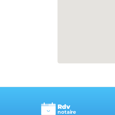
Rdv
n
otai
r
e