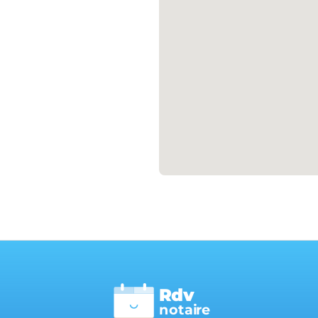
Rdv
n
otai
r
e