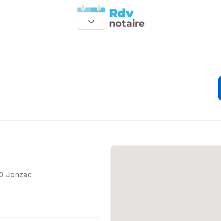
Rdv
n
otai
r
e
0 Jonzac