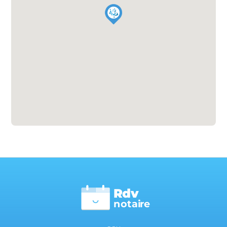
Rdv
n
otai
r
e