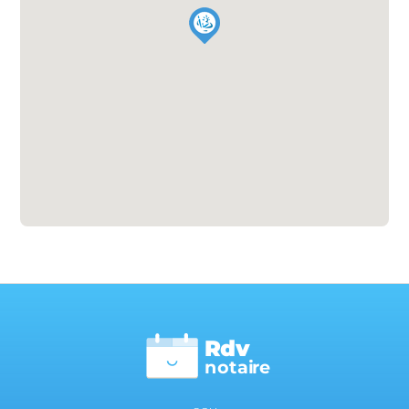
Rdv
n
otai
r
e