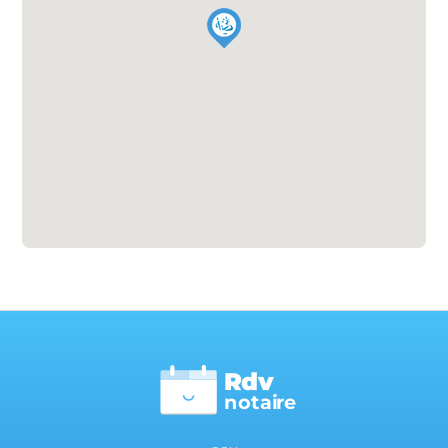
Rdv
n
otai
r
e