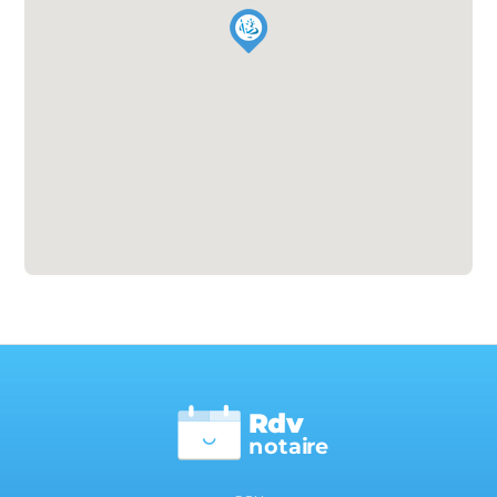
Rdv
n
otai
r
e