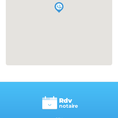
Rdv
n
otai
r
e