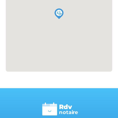
Rdv
n
otai
r
e