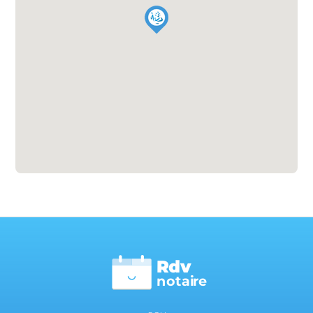
Rdv
n
otai
r
e