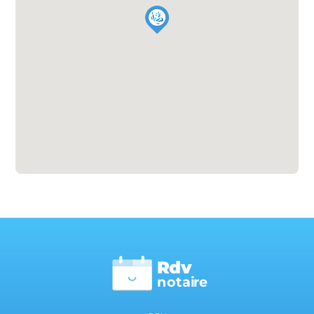
Rdv
n
otai
r
e