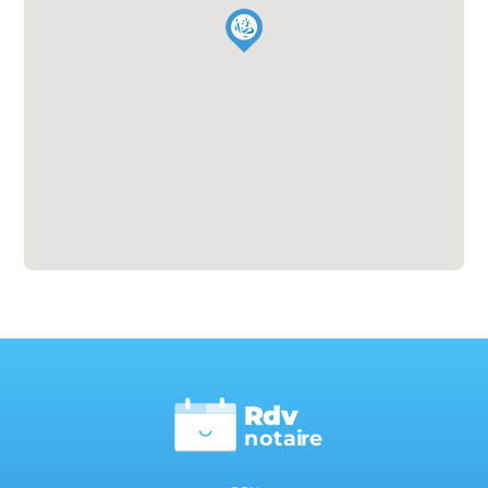
Rdv
n
otai
r
e