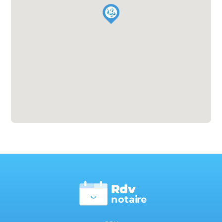
Rdv
n
otai
r
e