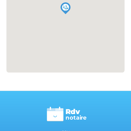
Rdv
n
otai
r
e