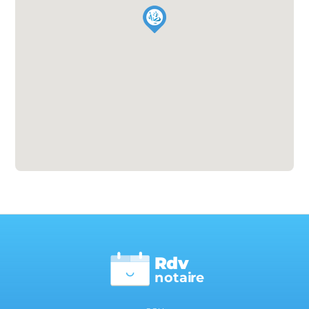
Rdv
n
otai
r
e