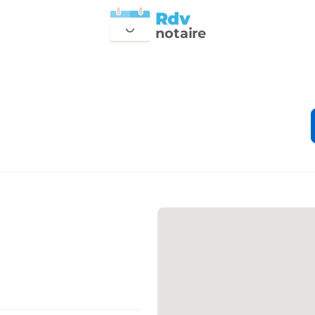
Rdv
n
otai
r
e