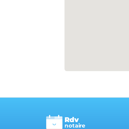
Rdv
n
otai
r
e