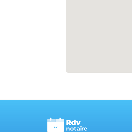
Rdv
n
otai
r
e