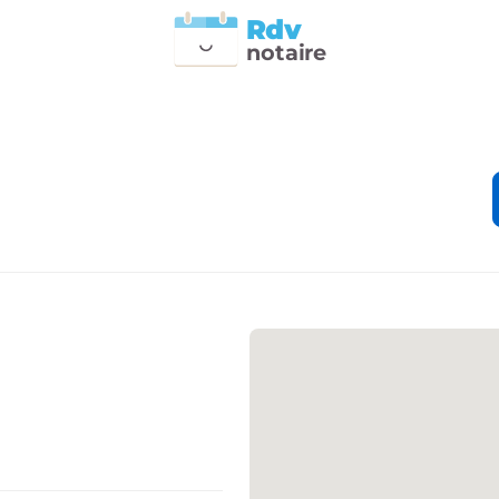
Rdv
n
otai
r
e