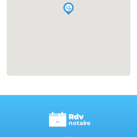
Rdv
n
otai
r
e