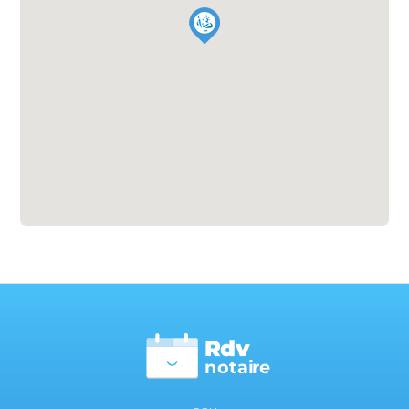
Rdv
n
otai
r
e