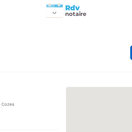
Rdv
n
otai
r
e
 Cozes