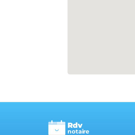
Rdv
n
otai
r
e