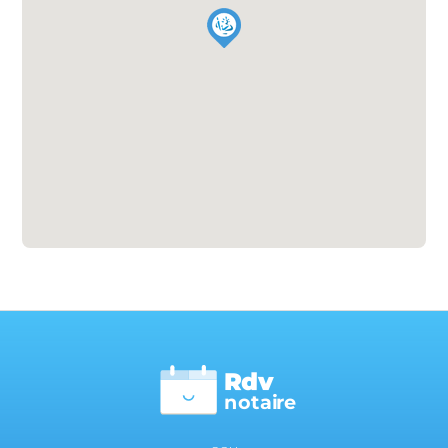
Rdv
n
otai
r
e