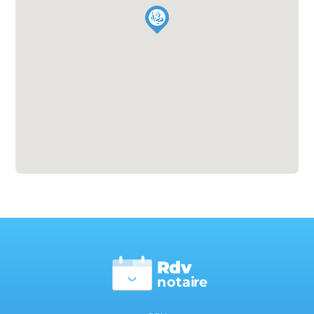
Rdv
n
otai
r
e