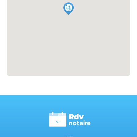
Rdv
n
otai
r
e