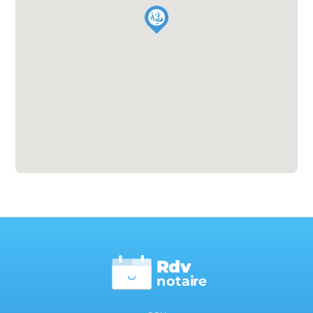
Rdv
n
otai
r
e