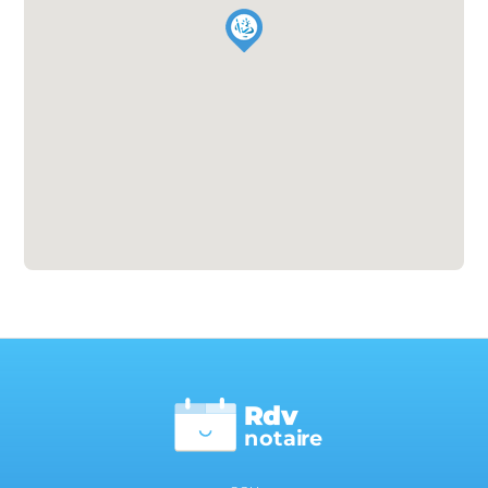
Rdv
n
otai
r
e