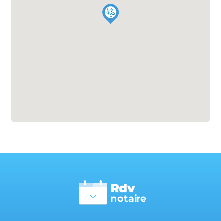
Rdv
n
otai
r
e