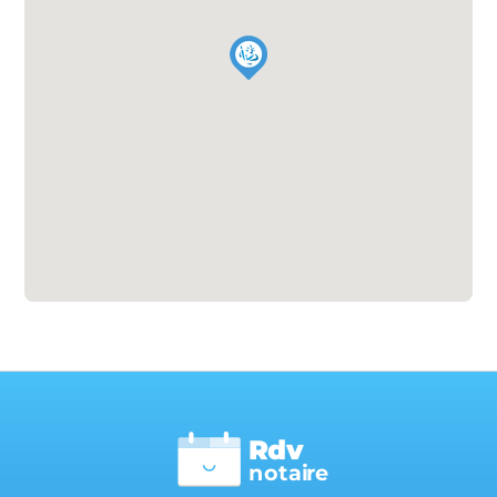
Rdv
n
otai
r
e