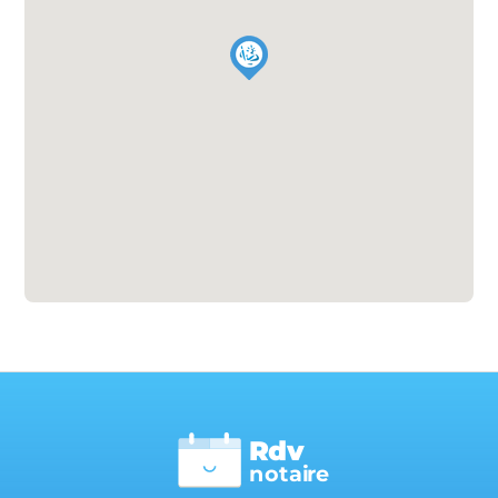
Rdv
n
otai
r
e