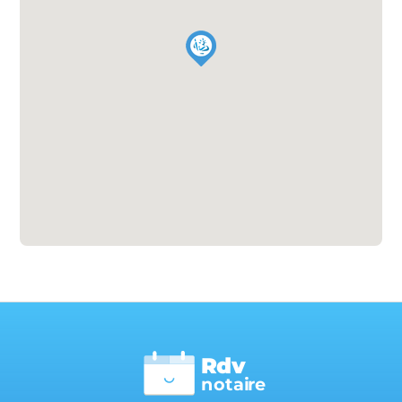
Rdv
n
otai
r
e