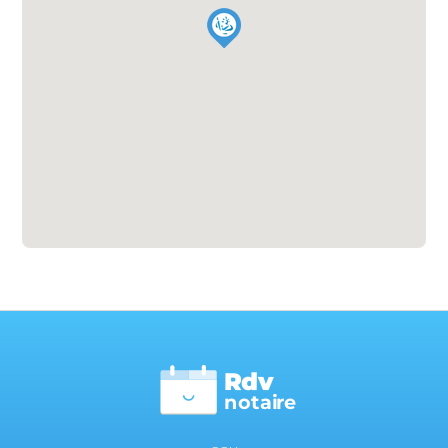
Rdv
n
otai
r
e