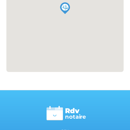
Rdv
n
otai
r
e